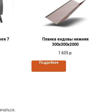
рея 7
Планка ендовы нижняя
300х300х2000
1 635
р.
Подробнее
ичаться.