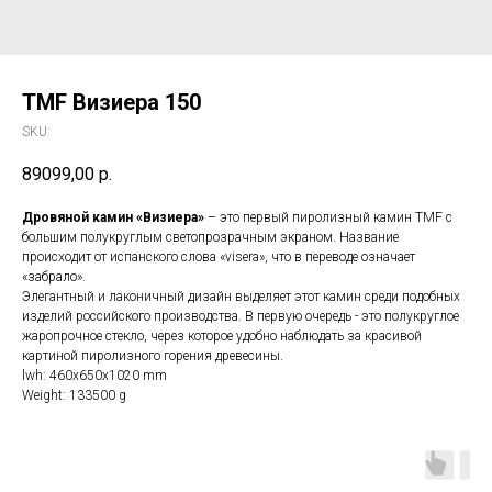
TMF Визиера 150
SKU:
89099,00
р.
Дровяной камин «Визиера»
– это первый пиролизный камин TMF с
большим полукруглым светопрозрачным экраном. Название
происходит от испанского слова «visera», что в переводе означает
«забрало».
Элегантный и лаконичный дизайн выделяет этот камин среди подобных
изделий российского производства. В первую очередь - это полукруглое
жаропрочное стекло, через которое удобно наблюдать за красивой
картиной пиролизного горения древесины.
lwh: 460x650x1020 mm
Weight: 133500 g