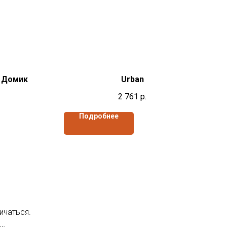
" Домик
Urban
2 761
р.
Подробнее
ичаться.